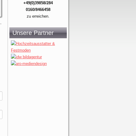
+49(0)39858/284
0160/8466458
zu erreichen.
Unsere Partner