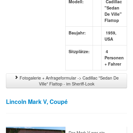
Modell:
Cadillac
"Sedan
De Ville"
Flattop
Baujahr:
1959,
USA
Sitzplätze:
4
Personen
+ Fahrer
Fotogalerie + Anfrageformular -> Cadillac "Sedan De
Ville" Flattop - im Sheriff-Look
Lincoln Mark V, Coupé
Der Mark V war ein