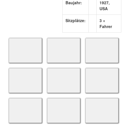
Baujahr:
1927,
USA
Sitzplätze:
3 +
Fahrer