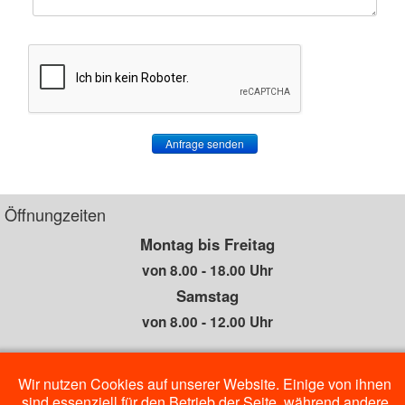
Anfrage senden
Öffnungzeiten
Montag bis Freitag
von 8.00 - 18.00 Uhr
Samstag
von 8.00 - 12.00 Uhr
Außerhalb der Öffnungszeiten
Wir nutzen Cookies auf unserer Website. Einige von ihnen
sind essenziell für den Betrieb der Seite, während andere
sind wir unter der